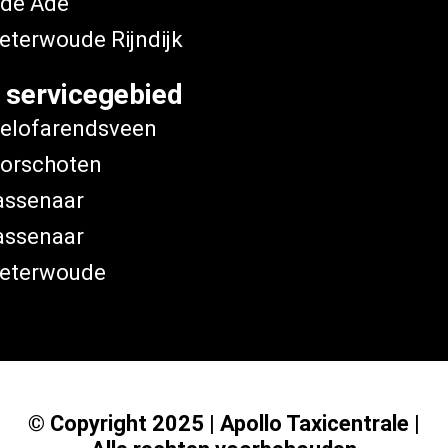
de Ade
eterwoude Rijndijk
 servicegebied
elofarendsveen
orschoten
ssenaar
ssenaar
eterwoude
© Copyright 2025 | Apollo Taxicentrale |